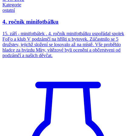
Kategorie
ostatní
4. ročník minifotbálku
15. září - minifotbálek . 4. ročník minifotbálku uspořádal spolek
FoFo a klub V podzámčí na hříšti u bytovek. Zúčastnilo se 5
družstev, jejichž složení se losovalo až na místě. Vše proběhlo
hladce za hvizdu Míry, vítězové byli oceněni a občerstveni od
podzámčí a našich děvčat.