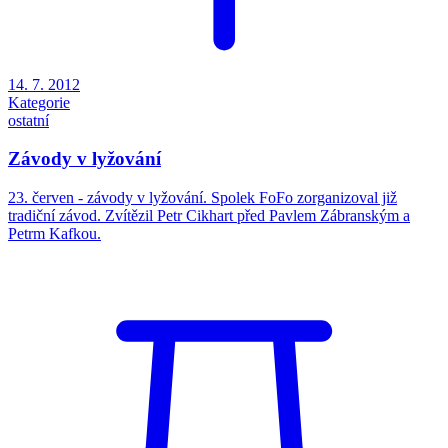
14. 7. 2012
Kategorie
ostatní
Závody v lyžování
23. červen - závody v lyžování. Spolek FoFo zorganizoval již
tradiční závod. Zvítězil Petr Cikhart před Pavlem Zábranským a
Petrm Kafkou.