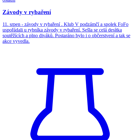
Závody v rybaření
11. srpen - závody v rybaření . Klub V podzámčí a spolek FoFo
uspořádali u rybníka závody v rybaření. Sešla se celá desítka
soutěžících a plno diváků. Postaráno bylo i o občerstvení a tak se
akce vyvedla.