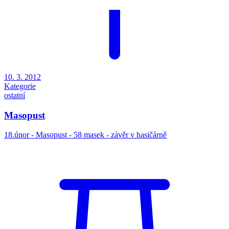
10. 3. 2012
Kategorie
ostatní
Masopust
18.únor - Masopust - 58 masek - závěr v hasičárně