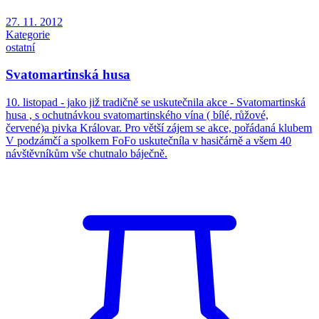
27. 11. 2012
Kategorie
ostatní
Svatomartinská husa
10. listopad - jako již tradičně se uskutečnila akce - Svatomartinská
husa , s ochutnávkou svatomartinského vína ( bílé, růžové,
červené)a pivka Královar. Pro větší zájem se akce, pořádaná klubem
V podzámčí a spolkem FoFo uskutečníla v hasičárně a všem 40
návštěvníkům vše chutnalo báječně.