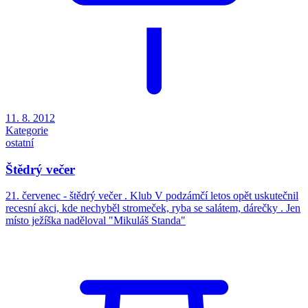
11. 8. 2012
Kategorie
ostatní
Štědrý večer
21. červenec - štědrý večer . Klub V podzámčí letos opět uskutečnil
recesní akci, kde nechyběl stromeček, ryba se salátem, dárečky . Jen
místo ježíška naděloval "Mikuláš Standa"