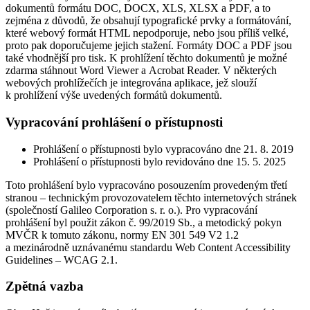
dokumentů formátu DOC, DOCX, XLS, XLSX a PDF, a to
zejména z důvodů, že obsahují typografické prvky a formátování,
které webový formát HTML nepodporuje, nebo jsou příliš velké,
proto pak doporučujeme jejich stažení. Formáty DOC a PDF jsou
také vhodnější pro tisk. K prohlížení těchto dokumentů je možné
zdarma stáhnout Word Viewer a Acrobat Reader. V některých
webových prohlížečích je integrována aplikace, jež slouží
k prohlížení výše uvedených formátů dokumentů.
Vypracování prohlášení o přístupnosti
Prohlášení o přístupnosti bylo vypracováno dne 21. 8. 2019
Prohlášení o přístupnosti bylo revidováno dne 15. 5. 2025
Toto prohlášení bylo vypracováno posouzením provedeným třetí
stranou – technickým provozovatelem těchto internetových stránek
(společností Galileo Corporation s. r. o.). Pro vypracování
prohlášení byl použit zákon č. 99/2019 Sb., a metodický pokyn
MVČR k tomuto zákonu, normy EN 301 549 V2 1.2
a mezinárodně uznávanému standardu Web Content Accessibility
Guidelines – WCAG 2.1.
Zpětná vazba