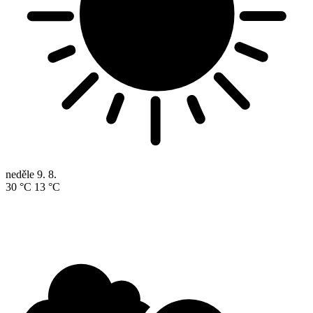
neděle
9. 8.
30 °C
13 °C