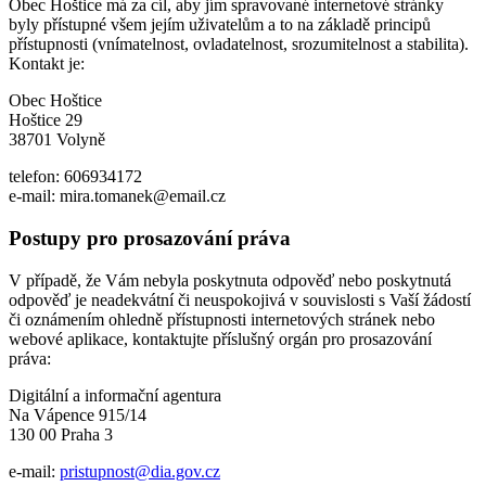
Obec Hoštice má za cíl, aby jím spravované internetové stránky
byly přístupné všem jejím uživatelům a to na základě principů
přístupnosti (vnímatelnost, ovladatelnost, srozumitelnost a stabilita).
Kontakt je:
Obec Hoštice
Hoštice 29
38701 Volyně
telefon: 606934172
e-mail: mira.tomanek@email.cz
Postupy pro prosazování práva
V případě, že Vám nebyla poskytnuta odpověď nebo poskytnutá
odpověď je neadekvátní či neuspokojivá v souvislosti s Vaší žádostí
či oznámením ohledně přístupnosti internetových stránek nebo
webové aplikace, kontaktujte příslušný orgán pro prosazování
práva:
Digitální a informační agentura
Na Vápence 915/14
130 00 Praha 3
e-mail:
pristupnost@dia.gov.cz