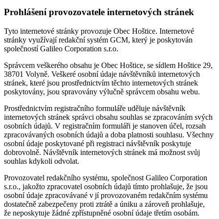
Prohlášení provozovatele internetových stránek
Tyto internetové stránky provozuje Obec Hoštice. Internetové
stránky využívají redakční systém GCM, který je poskytován
společností Galileo Corporation s.r.o.
Správcem veškerého obsahu je Obec Hoštice, se sídlem Hoštice 29,
38701 Volyně. Veškeré osobní údaje návštěvníků internetových
stránek, které jsou prostřednictvím těchto internetových stránek
poskytovány, jsou spravovány výlučně správcem obsahu webu.
Prostřednictvím registračního formuláře uděluje návštěvník
internetových stránek správci obsahu souhlas se zpracováním svých
osobních údajů. V registračním formuláři je stanoven účel, rozsah
zpracovávaných osobních údajů a doba platnosti souhlasu. Všechny
osobní údaje poskytované při registraci návštěvník poskytuje
dobrovolně. Návštěvník internetových stránek má možnost svůj
souhlas kdykoli odvolat.
Provozovatel redakčního systému, společnost Galileo Corporation
s.r.o., jakožto zpracovatel osobních údajů tímto prohlašuje, že jsou
osobní údaje zpracovávané v jí provozovaném redakčním systému
dostatečně zabezpečeny proti ztrátě a úniku a zároveň prohlašuje,
že neposkytuje žádné zpřístupněné osobní údaje třetím osobám.