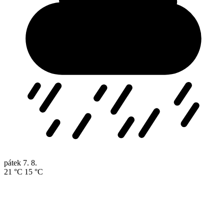
pátek
7. 8.
21 °C
15 °C