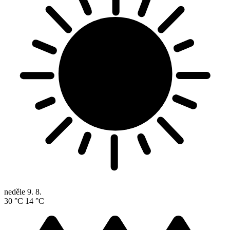
neděle
9. 8.
30 °C
14 °C