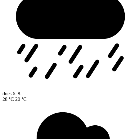
dnes
6. 8.
28 °C
20 °C