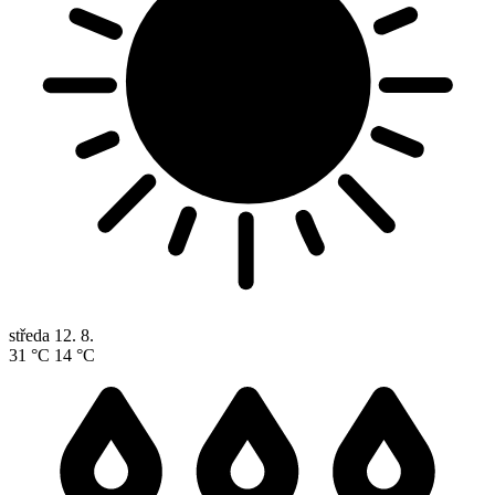
středa
12. 8.
31 °C
14 °C