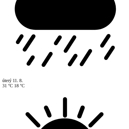
úterý
11. 8.
31 °C
18 °C