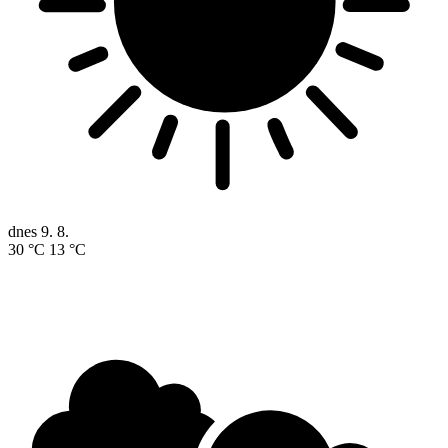
dnes
9. 8.
30 °C
13 °C