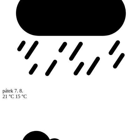
pátek
7. 8.
21 °C
15 °C