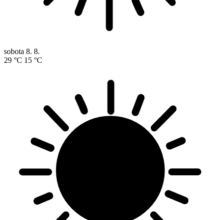
sobota
8. 8.
29 °C
15 °C