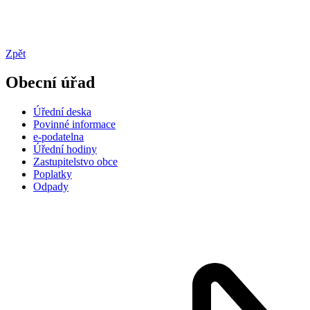
Zpět
Obecní úřad
Úřední deska
Povinné informace
e-podatelna
Úřední hodiny
Zastupitelstvo obce
Poplatky
Odpady